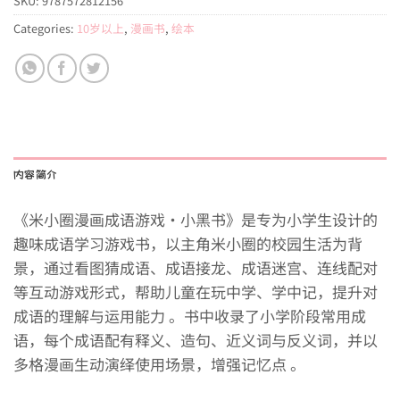
SKU:
9787572812156
Categories:
10岁以上
,
漫画书
,
绘本
内容简介
《米小圈漫画成语游戏·小黑书》是专为小学生设计的
趣味成语学习游戏书
‌，
以主角米小圈的校园生活为背
景，通过‌
看图猜成语、成语接龙、成语迷宫、连线配对
等互动游戏形式，帮助儿童在玩中学、学中记，提升对
成语的理解与运用能力 。书中收录了小学阶段常用成
语，每个成语配有释义、造句、近义词与反义词，并以
多格漫画生动演绎使用场景，增强记忆点 。