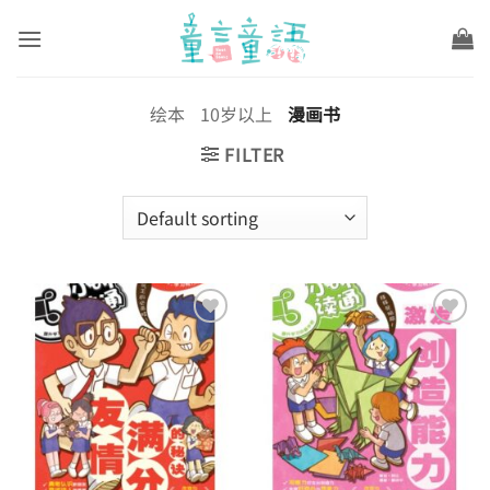
Skip
to
content
绘本
10岁以上
漫画书
FILTER
Add to
Add to
wishlist
wishlist