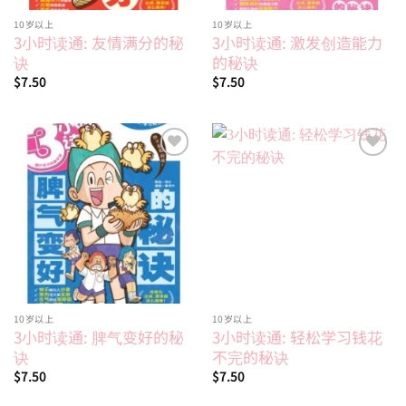
10岁以上
10岁以上
3小时读通: 友情满分的秘
3小时读通: 激发创造能力
诀
的秘诀
$
7.50
$
7.50
Add to
Add to
wishlist
wishlist
10岁以上
10岁以上
3小时读通: 脾气变好的秘
3小时读通: 轻松学习钱花
诀
不完的秘诀
$
7.50
$
7.50