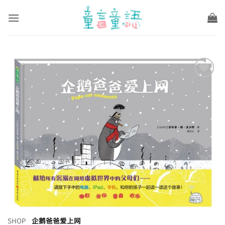
Skip
to
content
Add to
wishlist
SHOP
企鹅爸爸爱上网