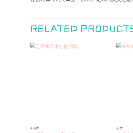
RELATED PRODUCT
Add to
wishlist
4~6岁
绘本