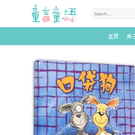
Skip
to
Search
for:
content
主页
关
Add to
wishlist