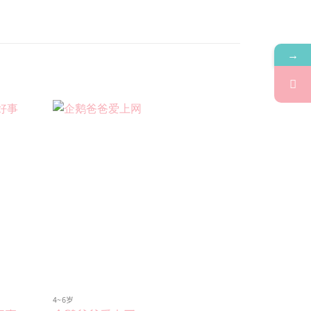
→
Add to
Add to
wishlist
wishlist
4~6岁
绘本