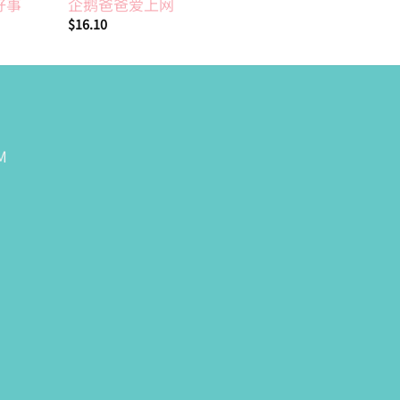
好事
企鹅爸爸爱上网
ABC恐龙
$
16.10
$
20.90
M