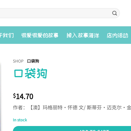
入
于我们
很爱很爱的故事
掉
故事海洋
店内活动
SHOP
口袋狗
口袋狗
14.70
$
作者：【澳】玛格丽特·怀德 文/ 斯蒂芬·迈克尔·金
In stock