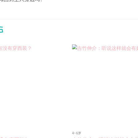
S
Add to
wishlist
4~6岁