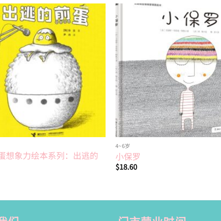
Add to
wishlist
4~6岁
蛋想象力绘本系列：出逃的
小保罗
$
18.60
我们
门市营业时间