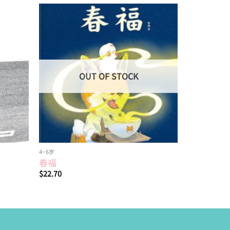
Add to
Add to
wishlist
wishlist
OUT OF STOCK
4~6岁
4~6岁
春福
爸爸，我
$
22.70
$
18.10