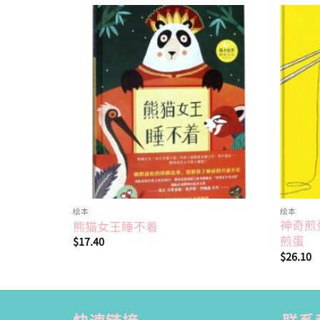
Add to
wishlist
绘本
绘本
神奇煎
熊猫女王睡不着
煎蛋
$
17.40
$
26.10
快速链接
联系