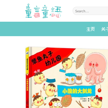
Skip
to
Search
for:
content
主页
关
Add to
wishlist