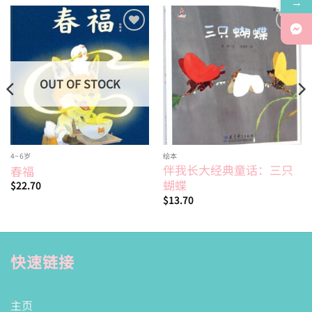
→
Add to
Add to
wishlist
wishlist
OUT OF STOCK
4~6岁
绘本
伴我长大经典童话：三只
春福
蝴蝶
$
22.70
$
13.70
快速链接
主页