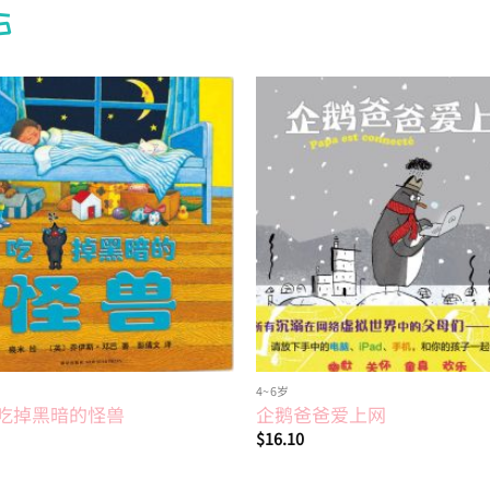
S
Add to
wishlist
4~6岁
吃掉黑暗的怪兽
企鹅爸爸爱上网
$
16.10