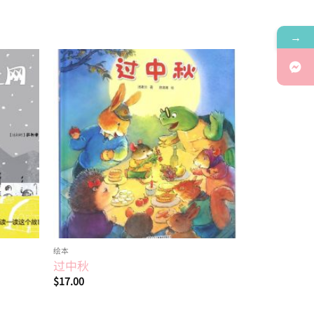
→
Add to
Add to
wishlist
wishlist
绘本
过中秋
$
17.00