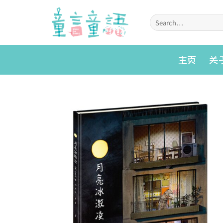
Skip
to
Search
for:
content
主页
关
Add to
wishlist