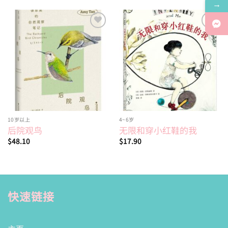
→
Add to
Add to
wishlist
wishlist
10岁以上
4~6岁
后院观鸟
无限和穿小红鞋的我
$
48.10
$
17.90
快速链接