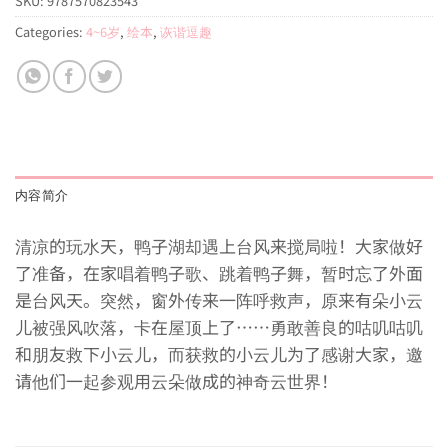
SKU:
9787570823543
Categories:
4~6岁
,
绘本
,
诙谐逗趣
内容简介
清凉的玩水天，鸭子湖却遇上台风来搅局啦！大家做好
了准备，在家唱着鸭子歌、跳着鸭子舞，暂时忘了外面
是台风天。突然，窗外传来一阵呼救声，原来有朵小云
儿被强风吹落，卡在屋顶上了……勇敢善良的咕叽咕叽
和朋友救下小云儿，而获救的小云儿为了感谢大家，邀
请他们一起参观用云朵做成的神奇云世界！