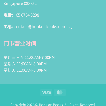
Singapore 088852
电话:
+65 6734 8298
电邮:
contact@hookonbooks.com.sg
门市营业时间
星期三～五 11:00AM-7:00PM
星期六 11:00AM-8:00PM
星期天 11:00AM-6:00PM
Visa
MasterCard
Copyright 2026 © Hook on Books. All Rights Reserved.