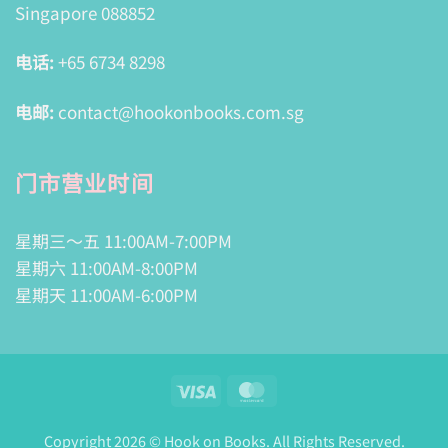
Singapore 088852
电话:
+65 6734 8298
电邮:
contact@hookonbooks.com.sg
门市营业时间
星期三～五 11:00AM-7:00PM
星期六 11:00AM-8:00PM
星期天 11:00AM-6:00PM
Visa
MasterCard
Copyright 2026 © Hook on Books. All Rights Reserved.