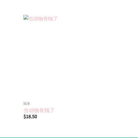
Add to
Add to
wishlist
wishlist
绘本
绘本
当动物有钱了
忙碌的工
$
18.50
$
17.00