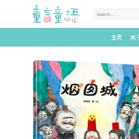
Skip
to
Search
for:
content
主页
关
Add to
wishlist