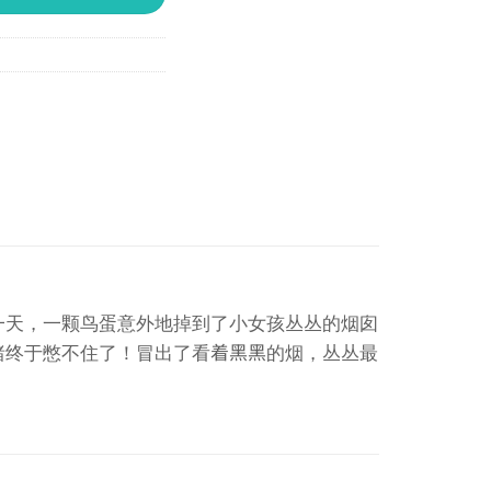
一天，一颗鸟蛋意外地掉到了小女孩丛丛的烟囱
绪终于憋不住了！冒出了看着黑黑的烟，丛丛最