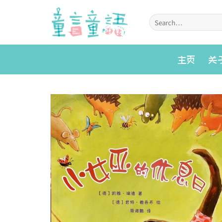
Skip
to
Search
for:
content
主页
关
Add to
wishlist