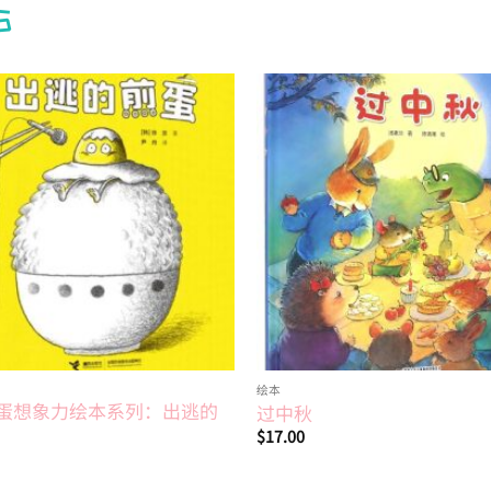
S
Add to
wishlist
绘本
蛋想象力绘本系列：出逃的
过中秋
$
17.00