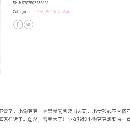
SKU:
9787507236323
Categories:
4~6岁
,
亲子家庭
,
绘本
下雪了，小狗豆豆一大早就闹着要出去玩，小女孩心不甘情
离家很远了。忽然，雪变大了！小女孩和小狗豆豆想要快一