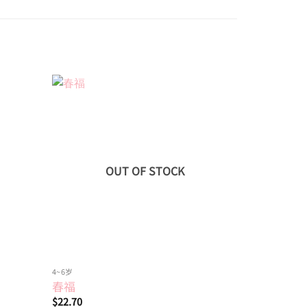
Add to
Add to
wishlist
wishlist
OUT OF STOCK
4~6岁
绘本
春福
好挤好挤
$
22.70
$
18.30