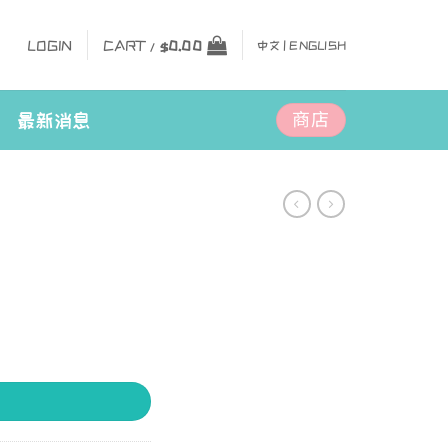
LOGIN
CART /
$
0.00
中文 |
ENGLISH
商店
最新消息