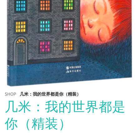
SHOP
几米：我的世界都是你（精装）
几米：我的世界都是
你（精装）