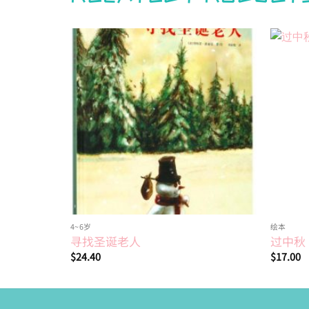
Add to
wishlist
4~6岁
绘本
寻找圣诞老人
过中秋
$
24.40
$
17.00