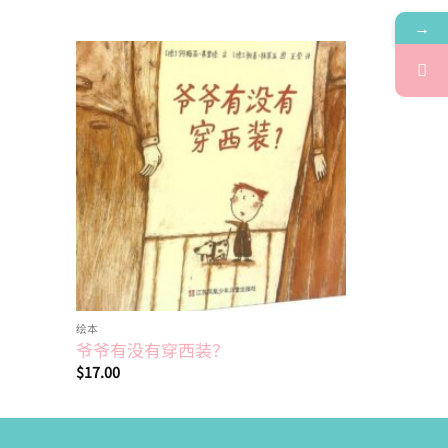
→
Add to
Add to
wishlist
wishlist
绘本
绘本
爷爷有没有穿西装？
伴我长大
$
17.00
$
13.70