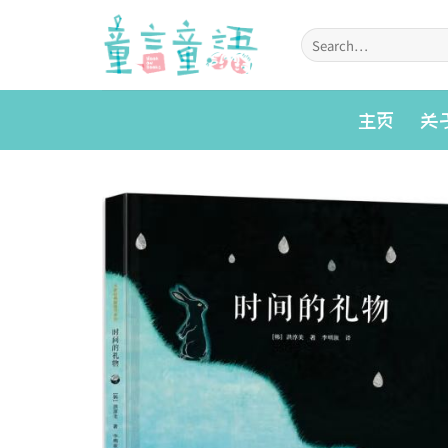
Skip
to
Search
for:
content
主页
关
Add to
wishlist