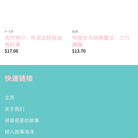
4~6岁
绘本
吉竹伸介：听说这样就会
伴我长大经典童话：三只
有好事
蝴蝶
$
17.00
$
13.70
快速链接
主页
关于我们
很爱很爱的故事
掉入故事海洋