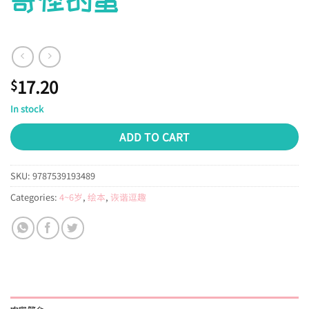
17.20
$
In stock
ADD TO CART
SKU:
9787539193489
Categories:
4~6岁
,
绘本
,
诙谐逗趣