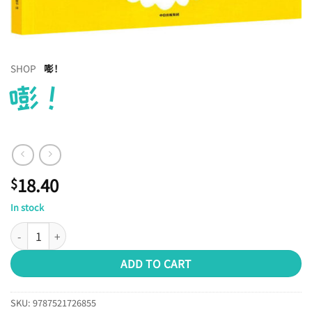
SHOP
嘭！
嘭！
18.40
$
In stock
嘭！ quantity
ADD TO CART
SKU:
9787521726855