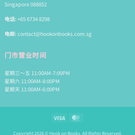
Singapore 088852
电话:
+65 6734 8298
电邮:
contact@hookonbooks.com.sg
门市营业时间
星期三～五 11:00AM-7:00PM
星期六 11:00AM-8:00PM
星期天 11:00AM-6:00PM
Visa
MasterCard
Copyright 2026 © Hook on Books. All Rights Reserved.