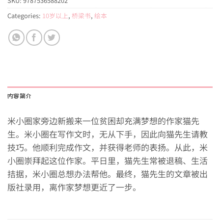
SKU:
9787536588202
Categories:
10岁以上
,
桥梁书
,
绘本
内容简介
米小圈家旁边新搬来一位贫困却充满梦想的作家猫先
生。米小圈在写作文时，无从下手，因此向猫先生请教
技巧。他顺利完成作文，并获得老师的表扬。从此，米
小圈崇拜起这位作家。平日里，猫先生常被退稿、生活
拮据，米小圈总想办法帮他。最终，猫先生的文章被出
版社录用，离作家梦想更近了一步。