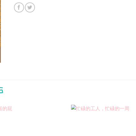
S
Add to
wishlist