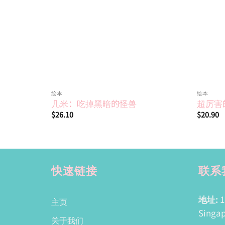
绘本
绘本
几米：吃掉黑暗的怪兽
超厉害
$
26.10
$
20.90
快速链接
联系
地址:
1
主页
Singap
关于我们