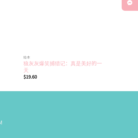
绘本
狼灰灰爆笑捕猎记：真是美好的一
天
$
19.60
M