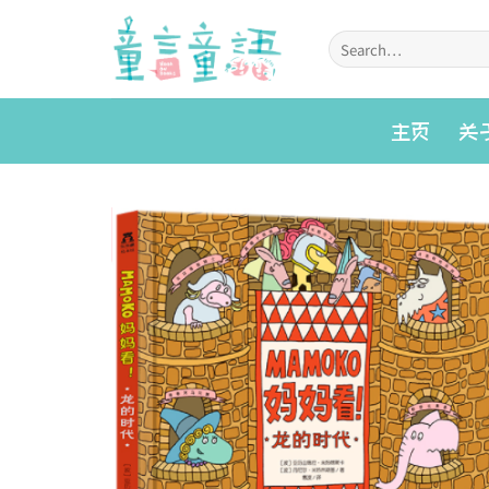
Skip
to
Search
for:
content
主页
关
Add to
wishlist