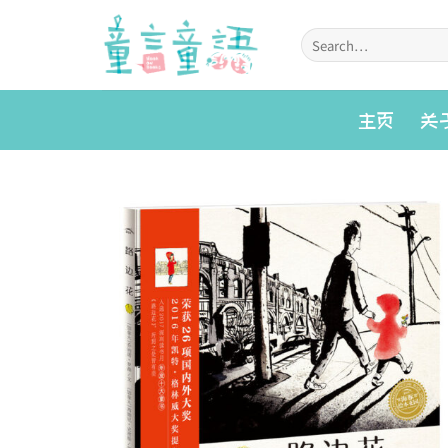
Skip
to
Search
for:
content
主页
关
Add to
wishlist