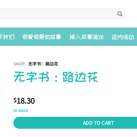
入
于我们
很爱很爱的故事
掉
故事海洋
店内活动
SHOP
无字书：路边花
无字书：路边花
18.30
$
In stock
ADD TO CART