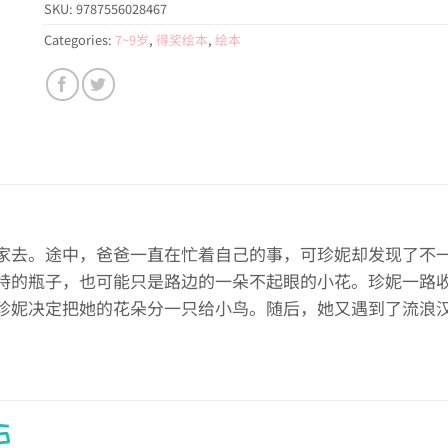
SKU:
9787556028467
Categories:
7~9岁
,
得奖绘本
,
绘本
家去。途中，爸爸一直在忙着自己的事，可珍妮却发现了不
特的瓶子，也可能只是路边的一朵不起眼的小花。珍妮一路
珍妮决定把她的花朵分一只给小鸟。随后，她又遇到了流浪
S