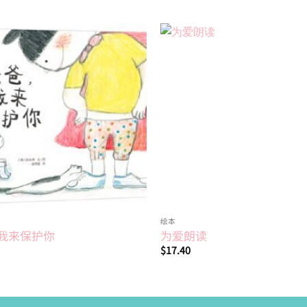
Add to
wishlist
绘本
我来保护你
为爱朗读
$
17.40