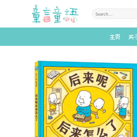
Skip
to
Search
for:
content
主页
关
Add to
wishlist