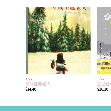
Add to
wishlist
4~6岁
4~6岁
寻找圣诞老人
企鹅爸
$
24.40
$
16.10