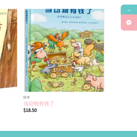
→
Add to
Add to
wishlist
wishlist
绘本
绘本
当动物有钱了
好挤好挤
$
18.50
$
18.30