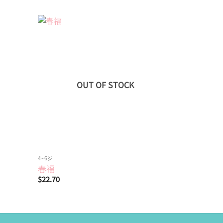
Add to
Add to
wishlist
wishlist
OUT OF STOCK
4~6岁
绘本
狼灰灰爆
春福
天
$
22.70
$
19.60