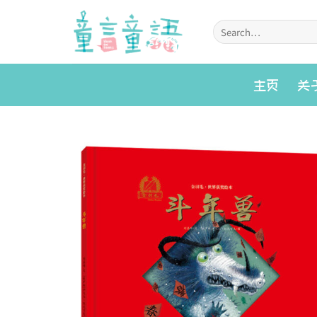
Skip
to
Search
for:
content
主页
关
Add to
wishlist