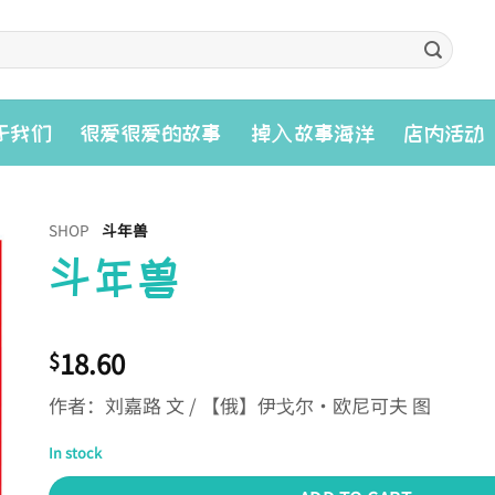
入
于我们
很爱很爱的故事
掉
故事海洋
店内活动
SHOP
斗年兽
斗年兽
18.60
$
作者：刘嘉路 文 / 【俄】伊戈尔·欧尼可夫 图
In stock