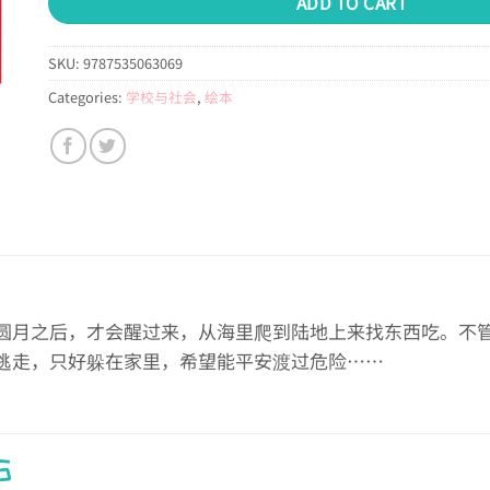
ADD TO CART
SKU:
9787535063069
Categories:
学校与社会
,
绘本
圆月之后，才会醒过来，从海里爬到陆地上来找东西吃。不
逃走，只好躲在家里，希望能平安渡过危险……
S