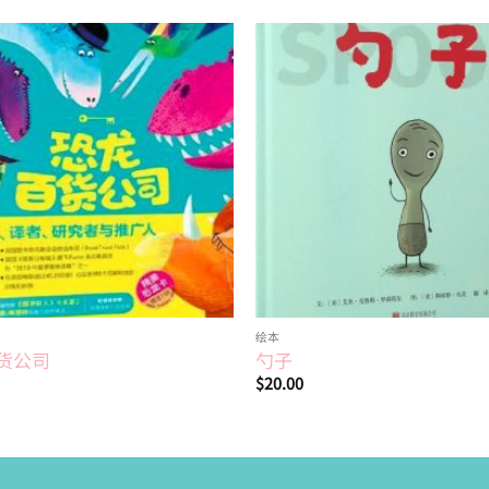
Add to
wishlist
绘本
货公司
勺子
$
20.00