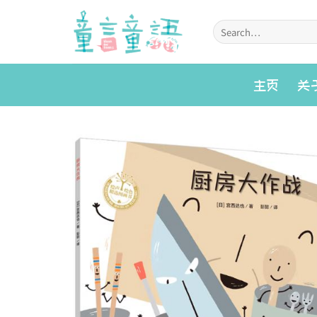
Skip
to
Search
for:
content
主页
关
Add to
wishlist