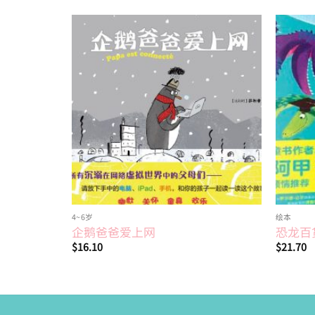
Add to
wishlist
4~6岁
绘本
企鹅爸爸爱上网
恐龙百
$
16.10
$
21.70