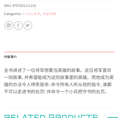
SKU:
9787201111131
Categories:
4~6岁
,
绘本
,
诙谐逗趣
内容简介
全书讲述了一位将军想要当英雄的故事。这位将军喜欢
一则故事, 并希望能成为这则故事里的英雄。而他成为英
雄的办法令人啼笑皆非: 命令所有人听从他的指令, 谁都
不可以走进书的右页! 并命令一个小兵把守书的右页。
RELATED PRODUCTS