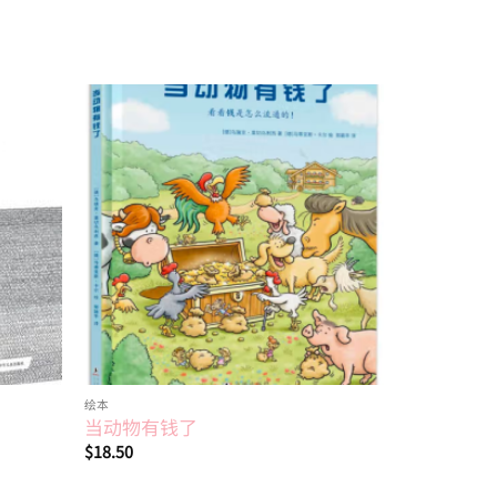
Add to
Add to
wishlist
wishlist
绘本
4~6岁
当动物有钱了
企鹅爸爸
$
18.50
$
16.10