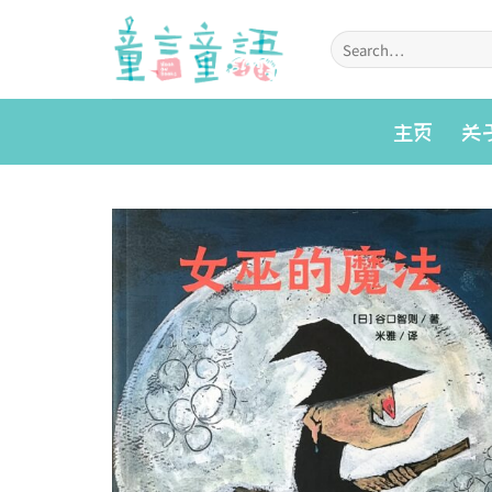
Skip
to
Search
for:
content
主页
关
Add to
wishlist