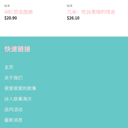
绘本
绘本
ABC恐龙图册
几米：吃掉黑暗的怪兽
$
20.90
$
26.10
快速链接
主页
关于我们
很爱很爱的故事
掉入故事海洋
店内活动
最新消息