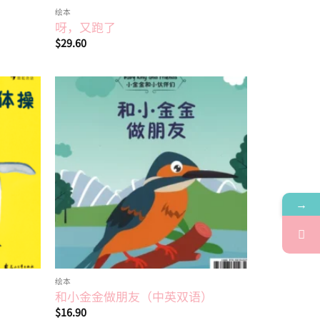
绘本
呀，又跑了
$
29.60
Add to
Add to
wishlist
wishlist
→
绘本
和小金金做朋友（中英双语）
$
16.90