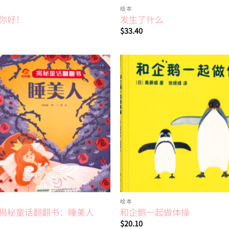
绘本
你好！
发生了什么
$
33.40
Add to
wishlist
绘本
揭秘童话翻翻书：睡美人
和企鹅一起做体操
$
20.10