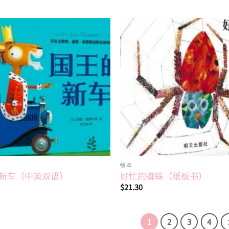
Add to
wishlist
绘本
新车（中英双语）
好忙的蜘蛛（纸板书）
$
21.30
1
2
3
4