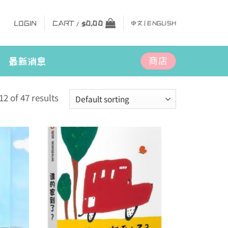
LOGIN
CART /
$
0.00
中文 |
ENGLISH
商店
最新消息
2 of 47 results
Add to
Add to
wishlist
wishlist