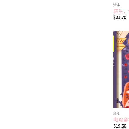
绘本
医生，
$
21.70
绘本
呦呦童
$
19.60