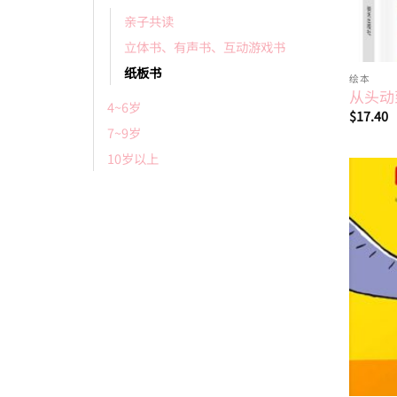
亲子共读
立体书、有声书、互动游戏书
纸板书
绘本
从头动
4~6岁
$
17.40
7~9岁
10岁以上