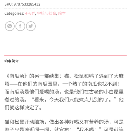
SKU:
9787533285432
Categories:
4~6岁
,
学校与社会
,
绘本
内容简介
《南瓜汤》的另一部续集：猫、松鼠和鸭子遇到了大麻
烦——在他们的南瓜园里，一个熟了的南瓜也找不到！
而南瓜汤是他们爱喝的汤，也是他们在古老的小白屋里
煮过的汤。“看来，今天我们只能煮点儿别的了。”他
们就这样决定了。
猫和松鼠开动脑筋，做出各种好喝又有营养的汤，可是
鸭子只是凑近闻一闻，就宣布：“我不喝！”可是就连