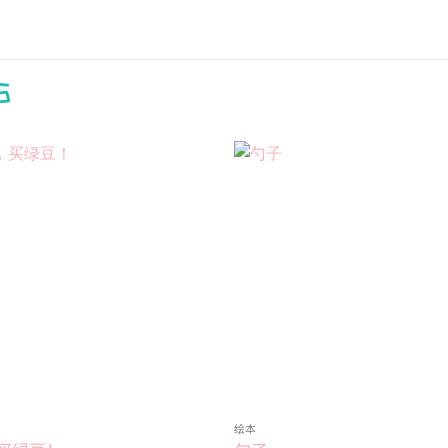
S
Add to
wishlist
绘本