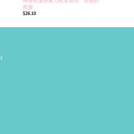
神奇煎蛋想象力绘本系列：出逃的
寻找圣诞
煎蛋
$
24.40
$
26.10
M