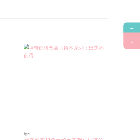
→
Add to
Add to
wishlist
wishlist
绘本
4~6岁