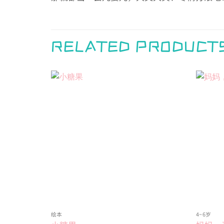
RELATED PRODUCT
Add to
wishlist
绘本
4~6岁