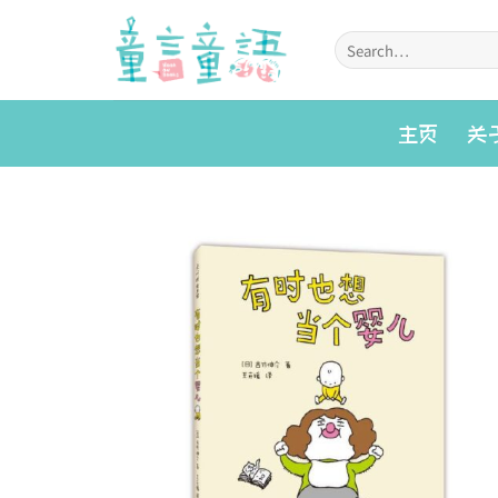
Skip
to
Search
for:
content
主页
关
Add to
wishlist