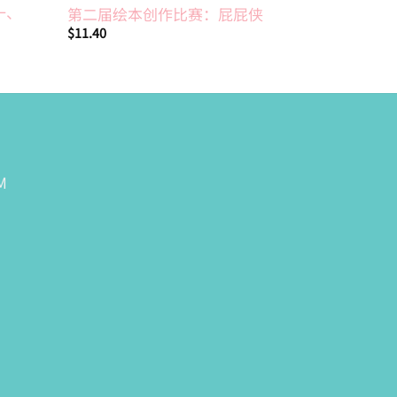
一、
第一届绘
第二届绘本创作比赛：屁屁侠
唱歌
$
11.40
$
8.20
M