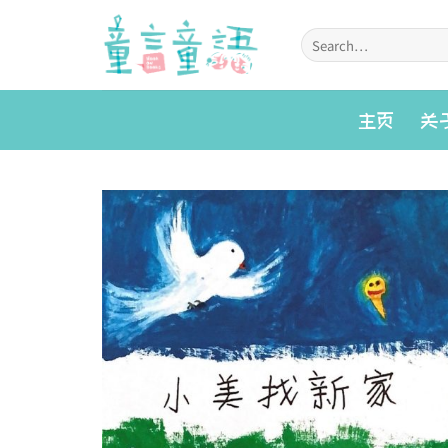
Skip
to
Search
for:
content
主页
关
Add to
wishlist