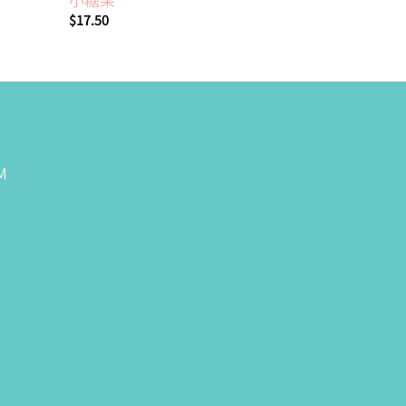
$
17.50
$
20.90
M