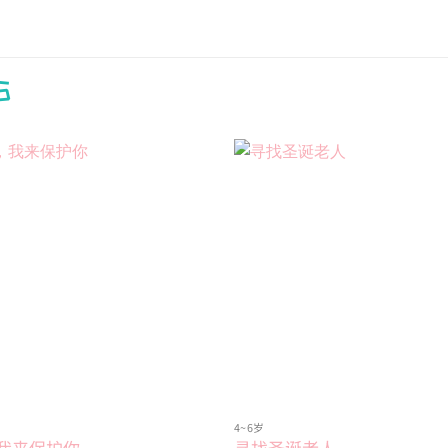
S
Add to
wishlist
4~6岁
我来保护你
寻找圣诞老人