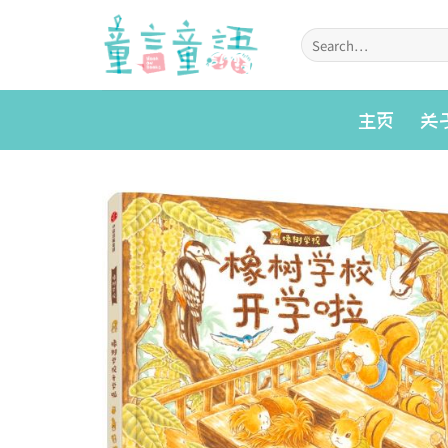
Skip
to
Search
for:
content
主页
关
Add to
wishlist