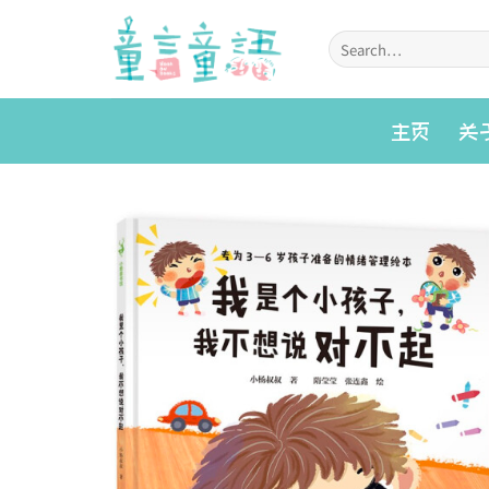
Skip
to
Search
for:
content
主页
关
Add to
wishlist