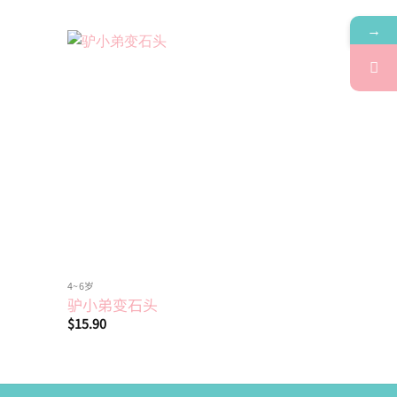
→
Add to
Add to
wishlist
wishlist
4~6岁
绘本
神奇煎蛋
驴小弟变石头
煎蛋
$
15.90
$
26.10