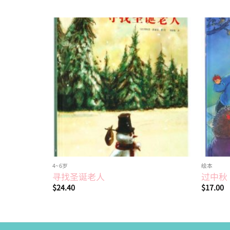
Add to
wishlist
4~6岁
绘本
寻找圣诞老人
过中秋
$
24.40
$
17.00