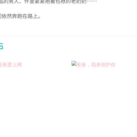
品的男人、怀里紧紧抱着包袱的老奶奶……
们依然奔跑在路上。
S
Add to
wishlist