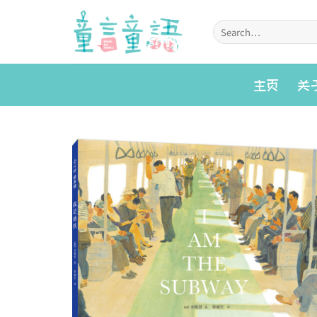
Skip
to
Search
for:
content
主页
关
Add to
wishlist