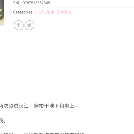
SKU:
9787513352345
Categories:
7~9岁
,
绘本
,
艺术欣赏
两次越过汉江，穿梭于地下和地上。
我。