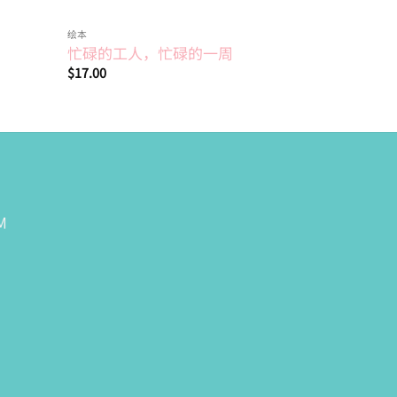
绘本
绘本
忙碌的工人，忙碌的一周
当动物有
$
17.00
$
18.50
M