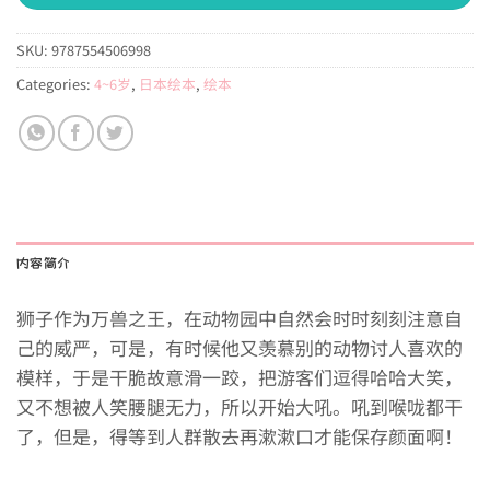
SKU:
9787554506998
Categories:
4~6岁
,
日本绘本
,
绘本
内容简介
狮子作为万兽之王，在动物园中自然会时时刻刻注意自
己的威严，可是，有时候他又羡慕别的动物讨人喜欢的
模样，于是干脆故意滑一跤，把游客们逗得哈哈大笑，
又不想被人笑腰腿无力，所以开始大吼。吼到喉咙都干
了，但是，得等到人群散去再漱漱口才能保存颜面啊！