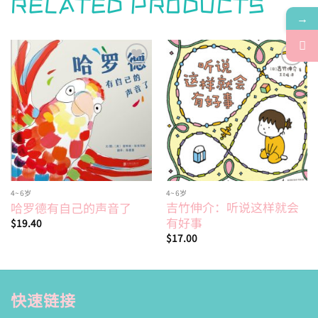
RELATED PRODUCTS
→
Add to
Add to
wishlist
wishlist
4~6岁
4~6岁
吉竹伸介：听说这样就会
哈罗德有自己的声音了
有好事
$
19.40
$
17.00
快速链接