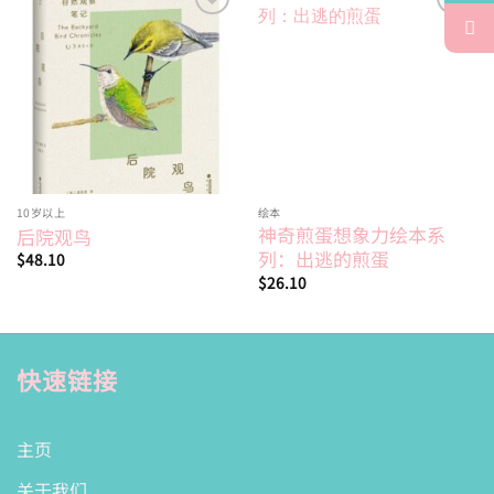
Add to
Add to
wishlist
wishlist
10岁以上
绘本
神奇煎蛋想象力绘本系
后院观鸟
列：出逃的煎蛋
$
48.10
$
26.10
快速链接
主页
关于我们