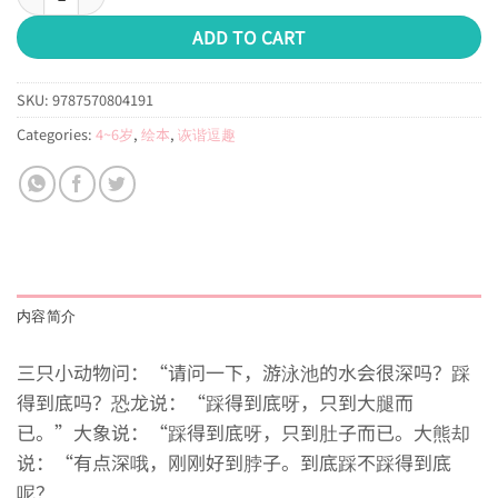
ADD TO CART
SKU:
9787570804191
Categories:
4~6岁
,
绘本
,
诙谐逗趣
内容简介
三只小动物问：“请问一下，游泳池的水会很深吗？踩
得到底吗？恐龙说：“踩得到底呀，只到大腿而
已。”大象说：“踩得到底呀，只到肚子而已。大熊却
说：“有点深哦，刚刚好到脖子。到底踩不踩得到底
呢？