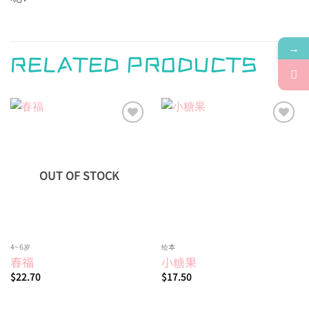
→
RELATED PRODUCTS
Add to
Add to
wishlist
wishlist
OUT OF STOCK
4~6岁
绘本
春福
小糖果
$
22.70
$
17.50