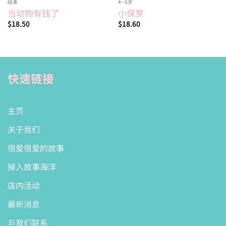
绘本
4~6岁
当动物有钱了
小保罗
$
18.50
$
18.60
快速链接
主页
关于我们
很爱很爱的故事
掉入故事海洋
店内活动
最新消息
与我们联系