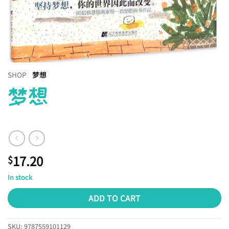
SHOP
梦想
梦想
17.20
$
In stock
ADD TO CART
SKU:
9787559101129