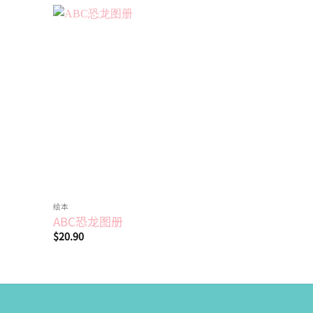
Add to
Add to
wishlist
wishlist
绘本
绘本
ABC恐龙图册
忙碌的工
$
20.90
$
17.00