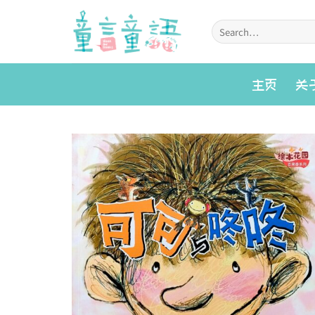
Skip
to
Search
for:
content
主页
关
Add to
wishlist