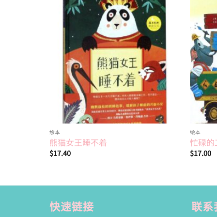
Add to
wishlist
绘本
绘本
熊猫女王睡不着
忙碌的
$
17.40
$
17.00
快速链接
联系