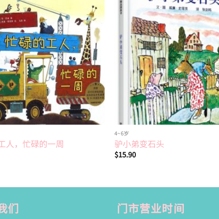
Add to
wishlist
4~6岁
工人，忙碌的一周
驴小弟变石头
$
15.90
我们
门市营业时间