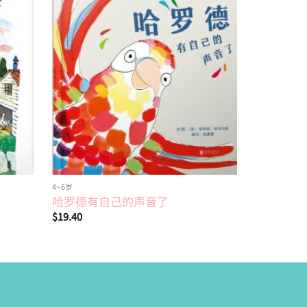
Add to
Add to
wishlist
wishlist
4~6岁
绘本
哈罗德有自己的声音了
伴我长大
$
19.40
$
13.70