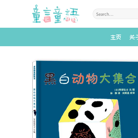
Skip
to
Search
for:
content
主页
关
Add to
wishlist