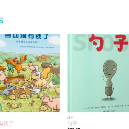
S
Add to
wishlist
绘本
有钱了
勺子