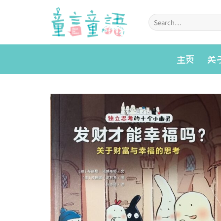
Skip
to
Search
for:
content
主页
关
Add to
wishlist