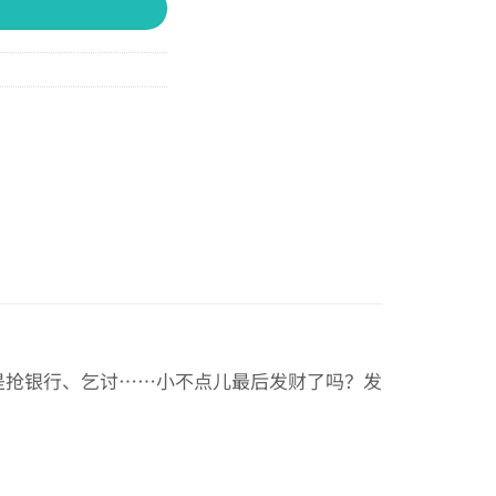
是抢银行、乞讨……小不点儿最后发财了吗？发