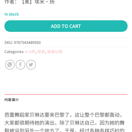
作者：【美】埃米·扬
In stock
ADD TO CART
SKU:
9787543489950
Categories:
4~6岁
,
绘本
,
自我认知
内容简介
芭蕾舞蹈家贝琳达要来巴黎了，这让整个巴黎都轰动，
大家都很期待她的演出，除了贝琳达自己，因为她的舞
鞋被运到另外一个地方了。于是，经过各种各样巧妙的