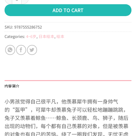
ADD TO CART
SKU:
9787555286752
Categories:
4~6岁
,
日本绘本
,
绘本
内容简介
小男孩觉得自己很平凡，他羡慕犀牛拥有一身帅气
的“盔甲”，可犀牛却羡慕兔子可以轻松地蹦蹦跳跳，
兔子又羡慕着鲸鱼……鲸鱼、长颈鹿、鸟、狮子，随后
出现的动物们，每个都有自己羡慕的对象，但是被羡慕
的对象也有自己的苦恼。绕了一圈我们发现，无忧无虑