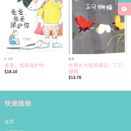
Add to
Add to
wishlist
wishlist
4~6岁
绘本
伴我长大经典童话：三只
爸爸，我来保护你
蝴蝶
$
18.10
$
13.70
快速链接
主页