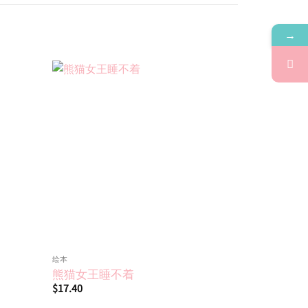
→
Add to
Add to
wishlist
wishlist
绘本
4~6岁
熊猫女王睡不着
无限和穿
$
17.40
$
17.90