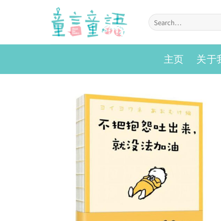
Skip
to
Search
for:
content
主页
关于
Add to
wishlist