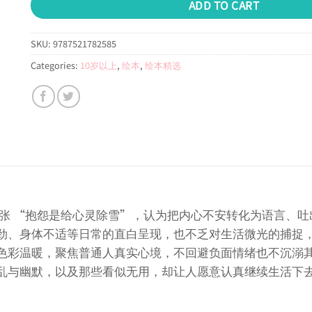
ADD TO CART
SKU:
9787521782585
Categories:
10岁以上
,
绘本
,
绘本精选
张 “抱怨是给心灵除雪”，认为把内心不安转化为语言、吐
劲、身体不适等日常的直白呈现，也不乏对生活微光的捕捉，
色彩温暖，聚焦普通人真实心境，不回避负面情绪也不沉溺其
乱与幽默，以及那些看似无用，却让人愿意认真继续生活下