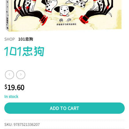
SHOP
101忠狗
101忠狗
19.60
$
In stock
ADD TO CART
SKU:
9787521336207