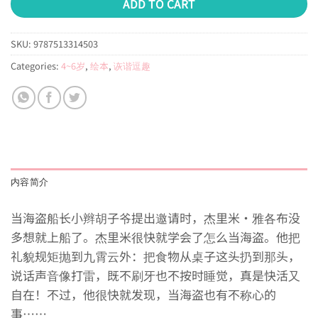
ADD TO CART
SKU:
9787513314503
Categories:
4~6岁
,
绘本
,
诙谐逗趣
内容简介
当海盗船长小辫胡子爷提出邀请时，杰里米·雅各布没
多想就上船了。杰里米很快就学会了怎么当海盗。他把
礼貌规矩抛到九霄云外：把食物从桌子这头扔到那头，
说话声音像打雷，既不刷牙也不按时睡觉，真是快活又
自在！不过，他很快就发现，当海盗也有不称心的
事……