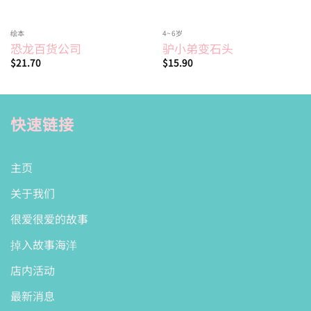
绘本
4~6岁
恐龙百货公司
驴小弟变石头
$
21.70
$
15.90
快速链接
主页
关于我们
很爱很爱的故事
掉入故事海洋
店内活动
最新消息