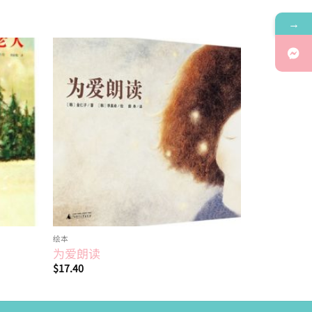
→
Add to
Add to
wishlist
wishlist
绘本
为爱朗读
$
17.40