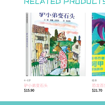
RELATED PRODUCT
Add to
Add to
wishlist
wishlist
4~6岁
绘本
驴小弟变石头
恐龙百
$
15.90
$
21.70