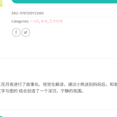
SKU:
9787559721983
Categories:
7~9岁
,
绘本
,
艺术欣赏
江花月夜进行了故事化、视觉化解读，通过小熊送别妈妈后，和
字与图的 结合创造了一个深沉、宁静的氛围。