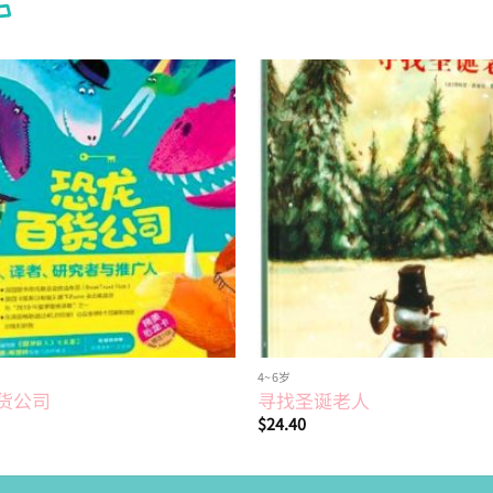
S
Add to
wishlist
4~6岁
货公司
寻找圣诞老人
$
24.40