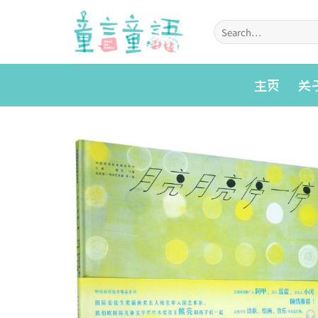
Skip
to
Search
for:
content
主页
关
Add to
wishlist