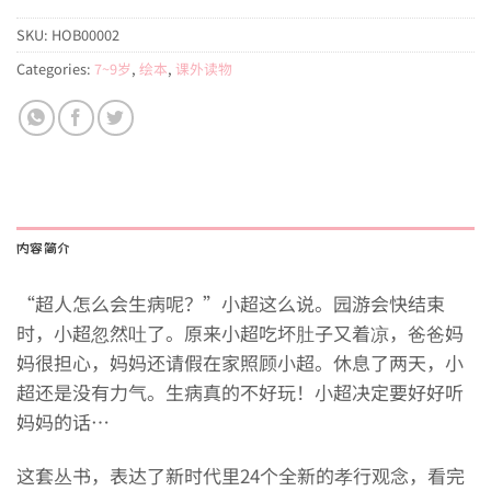
SKU:
HOB00002
Categories:
7~9岁
,
绘本
,
课外读物
内容简介
“超人怎么会生病呢？”小超这么说。园游会快结束
时，小超忽然吐了。原来小超吃坏肚子又着凉，爸爸妈
妈很担心，妈妈还请假在家照顾小超。休息了两天，小
超还是没有力气。生病真的不好玩！小超决定要好好听
妈妈的话…
这套丛书，表达了新时代里24个全新的孝行观念，看完